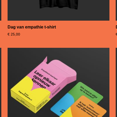
Dag van empathie t-shirt
€
25,00